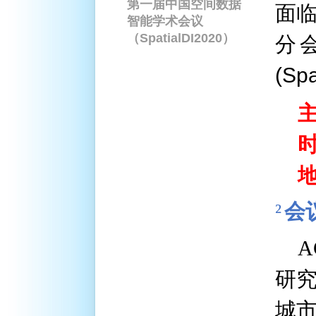
第一届中国空间数据
面临
智能学术会议
（SpatialDI2020）
分
(Spa
²
会
A
研
城