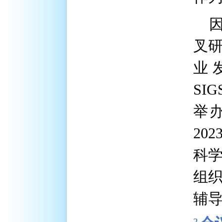
叉
业
SIG
举
202
科
组
辅