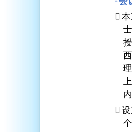
²
会

本
内

设