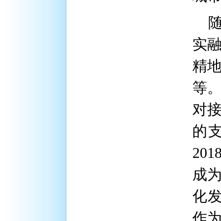
实
精
等
对
的
201
成
化
作